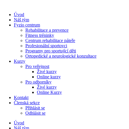
Úvod
Náš tým
Fyzio centrum
Rehabilitace a prevence
Fitness tréninky
Centrum rehabilitace páteře
Profesionální sportovci
Programy pro sportující děti
Ortopedické a neurologické konzultace
Kurzy
Pro veřejnost
Živé kurzy
Online kurzy
Pro odborníky
Živé kurzy
Online Kurzy
Kontakt
Členská sekce
Přihlásit se
Odhlásit se
Úvod
Náš tým