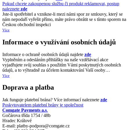
Pokud chcete zakoupenou službu či produkt reklamovat, postup
naleznete
zde
Jste-li spotřebitel a vznikne-li mezi námi spor ze smlouvy, který se
nám nepodaří vyřešit přímo, máte právo obrátit se s tímto sporem na
Českou obchodní inspekci
Více
Informace o využívání osobních údajů
Informace o ochraně osobních údajů najdete
zde
Vyplněním a odesláním přihlášky na naše vzdělávací akce
vyjadřujete svůj souhlas s použitím Vámi poskytnutých osobních
údajů, a to výhradně za účelem kontaktování Vaší osoby…
Více
Doprava a platba
Jak funguje platební brána? Více informací naleznete
zde
Poskytovatelem platební brány je společnost
Comgate Payments a.s
.
Gočárova třída 1754 / 48b
Hradec Králové
E-mail: platby-podpora@comgate.cz