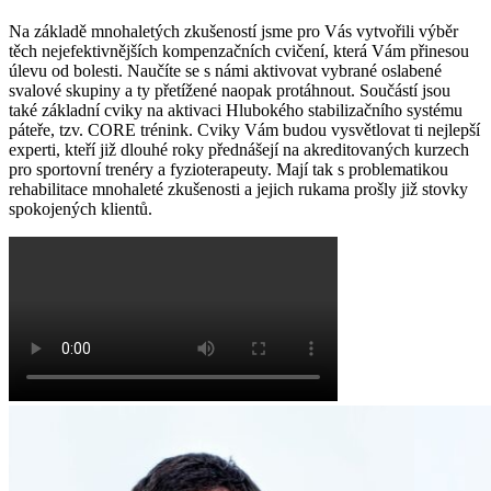
Na základě mnohaletých zkušeností jsme pro Vás vytvořili výběr
těch nejefektivnějších kompenzačních cvičení, která Vám přinesou
úlevu od bolesti. Naučíte se s námi aktivovat vybrané oslabené
svalové skupiny a ty přetížené naopak protáhnout. Součástí jsou
také základní cviky na aktivaci Hlubokého stabilizačního systému
páteře, tzv. CORE trénink. Cviky Vám budou vysvětlovat ti nejlepší
experti, kteří již dlouhé roky přednášejí na akreditovaných kurzech
pro sportovní trenéry a fyzioterapeuty. Mají tak s problematikou
rehabilitace mnohaleté zkušenosti a jejich rukama prošly již stovky
spokojených klientů.