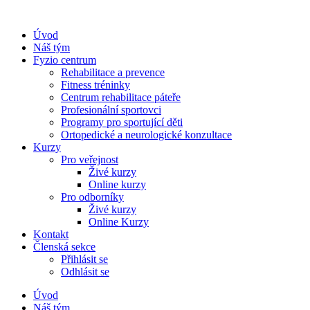
Úvod
Náš tým
Fyzio centrum
Rehabilitace a prevence
Fitness tréninky
Centrum rehabilitace páteře
Profesionální sportovci
Programy pro sportující děti
Ortopedické a neurologické konzultace
Kurzy
Pro veřejnost
Živé kurzy
Online kurzy
Pro odborníky
Živé kurzy
Online Kurzy
Kontakt
Členská sekce
Přihlásit se
Odhlásit se
Úvod
Náš tým