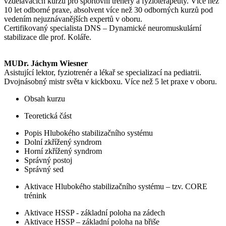
vzdělávacích kurzů pro sportovní trenéry a fyzioterapeuty. Více než
10 let odborné praxe, absolvent více než 30 odborných kurzů pod
vedením nejuznávanějších expertů v oboru.
Certifikovaný specialista DNS – Dynamické neuromuskulární
stabilizace dle prof. Koláře.
MUDr. Jáchym Wiesner
Asistující lektor, fyziotrenér a lékař se specializací na pediatrii.
Dvojnásobný mistr světa v kickboxu. Více než 5 let praxe v oboru.
Obsah kurzu
Teoretická část
Popis Hlubokého stabilizačního systému
Dolní zkřížený syndrom
Horní zkřížený syndrom
Správný postoj
Správný sed
Aktivace Hlubokého stabilizačního systému – tzv. CORE
trénink
Aktivace HSSP - základní poloha na zádech
Aktivace HSSP – základní poloha na břiše