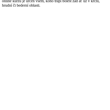
online kurzu je určen všem, koho trápí bolest zad ať už v krční,
hrudní či bederní oblasti.