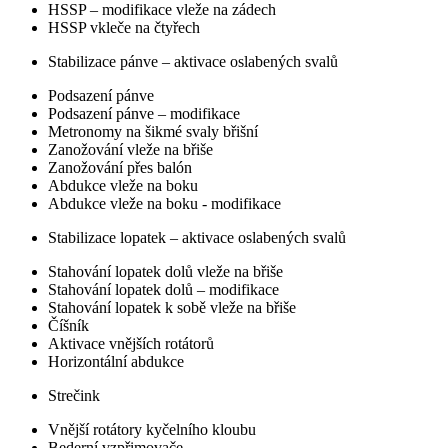
HSSP – modifikace vleže na zádech
HSSP vkleče na čtyřech
Stabilizace pánve – aktivace oslabených svalů
Podsazení pánve
Podsazení pánve – modifikace
Metronomy na šikmé svaly břišní
Zanožování vleže na břiše
Zanožování přes balón
Abdukce vleže na boku
Abdukce vleže na boku - modifikace
Stabilizace lopatek – aktivace oslabených svalů
Stahování lopatek dolů vleže na břiše
Stahování lopatek dolů – modifikace
Stahování lopatek k sobě vleže na břiše
Číšník
Aktivace vnějších rotátorů
Horizontální abdukce
Strečink
Vnější rotátory kyčelního kloubu
Bederní vzpřimovače