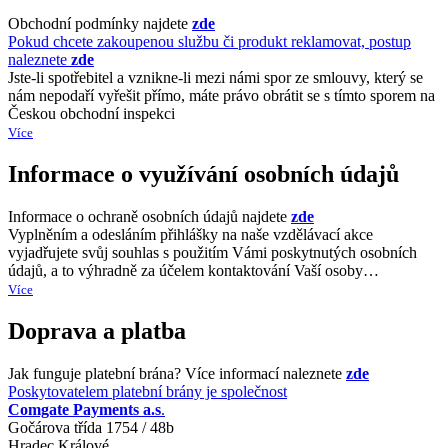
Obchodní podmínky najdete
zde
Pokud chcete zakoupenou službu či produkt reklamovat, postup
naleznete
zde
Jste-li spotřebitel a vznikne-li mezi námi spor ze smlouvy, který se
nám nepodaří vyřešit přímo, máte právo obrátit se s tímto sporem na
Českou obchodní inspekci
Více
Informace o využívání osobních údajů
Informace o ochraně osobních údajů najdete
zde
Vyplněním a odesláním přihlášky na naše vzdělávací akce
vyjadřujete svůj souhlas s použitím Vámi poskytnutých osobních
údajů, a to výhradně za účelem kontaktování Vaší osoby…
Více
Doprava a platba
Jak funguje platební brána? Více informací naleznete
zde
Poskytovatelem platební brány je společnost
Comgate Payments a.s
.
Gočárova třída 1754 / 48b
Hradec Králové