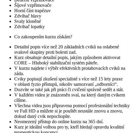
Šíjové vzpřimovače
Horní část trapézuv
Zdvihač hlavy
Svaly kloněné
Zdvihač lopatky
Co zakoupením kurzu získám?
Detailní popis více než 20 základních cviků na oslabené
svalové skupiny proti bolesti zad.
Kurz obsahuje detailní popis, jakým způsobem aktivovat
CORE – Hluboký stabilizační systém páteře.
V kurzu najdete i výběr efektivních protahovacích cviků na
záda.
Cviky popisují zkušení specialisté s více než 15 lety praxe
v oblasti fyzio přístupů, nikoliv samozvaní „odborníci“.
Dozvíte se také jak při práci či cvičení správně sedět a stát.
V každém videu je znázorněn sval, na který daným cvikem
cílíme.
Všechna videa jsou připravena pomocí profesionální techniky
ve Full HD a můžete si je pouštět neustále znovu a znovu,
dokud daný cvik nepochopíte.
Neomezený přístup do online kurzu na 365 dní.
Kurz je ideální volbou pro ty, kteří hledají opravdu kvalitní
terapeutickou koncepci.